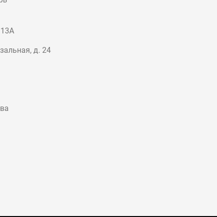
 13А
зальная, д. 24
ква